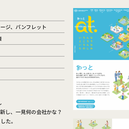
ページ、パンフレット
様
し
一新し、一見何の会社かな？
ました。