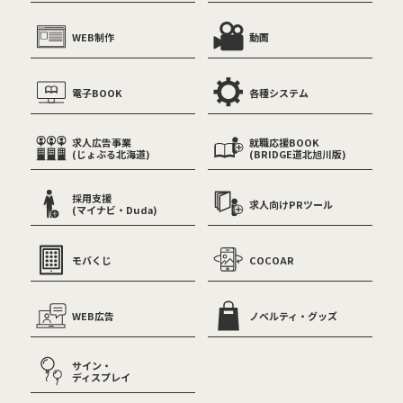
WEB制作
動画
電子BOOK
各種システム
求人広告事業
就職応援BOOK
(じょぶる北海道)
(BRIDGE道北旭川版)
採用支援
求人向けPRツール
(マイナビ・Duda)
モバくじ
COCOAR
WEB広告
ノベルティ・グッズ
サイン・
ディスプレイ