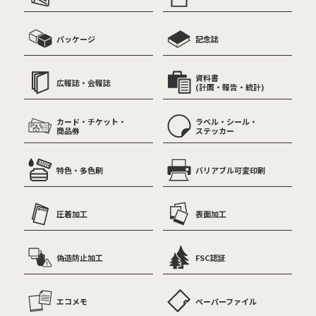
パッケージ
記念誌
資料書
広報誌・会報誌
(計画・報告・統計)
カード・チケット・
ラベル・シール・
商品券
ステッカー
特色・多色刷
バリアブル可変印刷
圧着加工
表面加工
偽造防止加工
FSC認証
エコメモ
ペーパーファイル