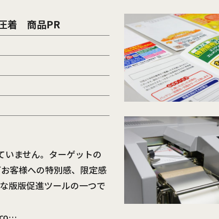
圧着 商品PR
き
ていません。ターゲットの
どお客様への特別感、限定感
的な版版促進ツールの一つで
sco…