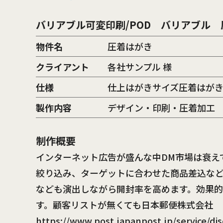
バリアブル可変印刷/POD バリアブル 
物件名
圧着はがき
クライアント
各社サンプル 様
仕様
仕上はがきサイズ圧着はが
製作内容
デザイン・印刷・圧着加工
制作概要
インターネット広告が盛んな中DM市場は衰え
絞り込み、ターゲットに合わせた商品差込な
なども演出しながら開封率を高めます。効果
す。顧客リストが無くても日本郵便株式会社
https://www.post.japanpost.jp/service/di